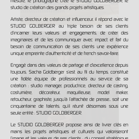
mesure, le photographe crée le STUDIO GOLDBERGER, le
studio de création des grands projets artistiques.
Artiste, directeur de création et influenceur, il répond avec le
STUDIO GOLBERGER au triple besoin de ses clients
d’incarner leurs valeurs et engagements, de créer des
imaginaires et de les communiquer avec impact, et fait du
besoin de communication de ses clients une expérience
unique empreinte d’authenticité et de french savoir-faire.
Engagé dans des valeurs de partage et d’excellence depuis
toujours, Sacha Goldberger s’est, au fil du temps, constitué
une fidèle équipe de professionnels au service de sa
création : studio manager, productrice, directeur de casting,
costumière, décorateur, maquilleuse, model maker,
retoucheur, graphiste, jusqu’à l’attachée de presse… soit une
cinquantaine de talents, qu’il réunit désormais sous une
seule entité : STUDIO GOLDBERGER.
Le STUDIO GOLDBERGER propose ainsi de livrer clés en
mains les projets artistiques et culturels qui valoriseront
l’image et les valeurs de ses clients : du conseil stratégique