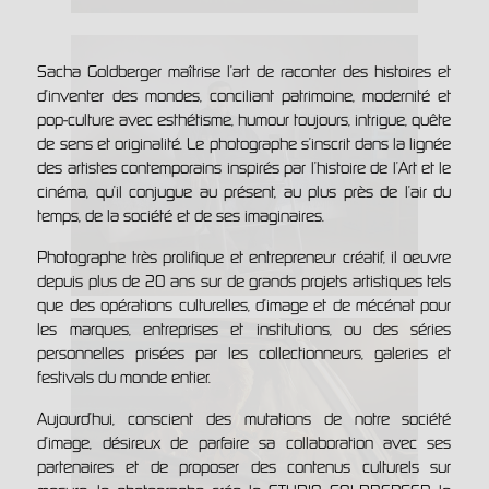
Sacha Goldberger maîtrise l’art de raconter des histoires et
d’inventer des mondes, conciliant patrimoine, modernité et
pop-culture avec esthétisme, humour toujours, intrigue, quête
de sens et originalité. Le photographe s’inscrit dans la lignée
des artistes contemporains inspirés par l’histoire de l’Art et le
cinéma, qu’il conjugue au présent, au plus près de l’air du
temps, de la société et de ses imaginaires.
Photographe très prolifique et entrepreneur créatif, il oeuvre
depuis plus de 20 ans sur de grands projets artistiques tels
que des opérations culturelles, d’image et de mécénat pour
les marques, entreprises et institutions, ou des séries
personnelles prisées par les collectionneurs, galeries et
festivals du monde entier.
Aujourd’hui, conscient des mutations de notre société
d’image, désireux de parfaire sa collaboration avec ses
partenaires et de proposer des contenus culturels sur